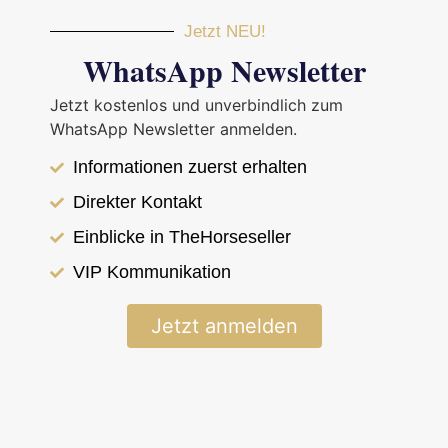
Jetzt NEU!
WhatsApp Newsletter
Jetzt kostenlos und unverbindlich zum
WhatsApp Newsletter anmelden.
Informationen zuerst erhalten
< Zurück zur Übersicht
Direkter Kontakt
Islandpferd
Einblicke in TheHorseseller
FEIF-ID: IS2017257781
VIP Kommunikation
Björg frá Saurbæ
Jetzt anmelden