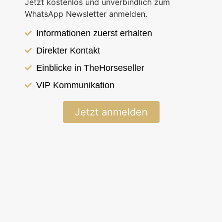
Jetzt kostenlos und unverbindlich zum
WhatsApp Newsletter anmelden.
Informationen zuerst erhalten
Direkter Kontakt
Einblicke in TheHorseseller
VIP Kommunikation
< Zurück zur Übersicht
Jetzt anmelden
Islandpferd
Blanka fra Vinkærgaard