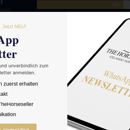
3
80%
kmaß
Power
60%
Jetzt NEU!
önd
App
Coolness
80%
tter
 und unverbindlich zum
etter anmelden.
n zuerst erhalten
takt
 TheHorseseller
kation
t anmelden