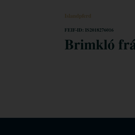
Islandpferd
FEIF-ID: IS2018276016
Brimkló fr