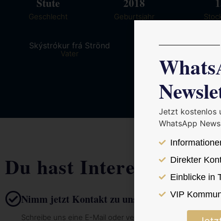
Stute
2018
1
Geschlecht
Geburtsjahr
Stoc
Skýstrókur frá Strönd
Hrafna frá Str
Vater
Mutter
Whats
Newsle
Jetzt kostenlos
WhatsApp Newsl
Informatione
Du hast Interesse?
Direkter Kon
Einblicke in
VIP Kommuni
Nimm jetzt Kontakt zu uns auf
Schreibe uns eine E-Mail oder vereinbare hier dein 30 Min.
Jetz