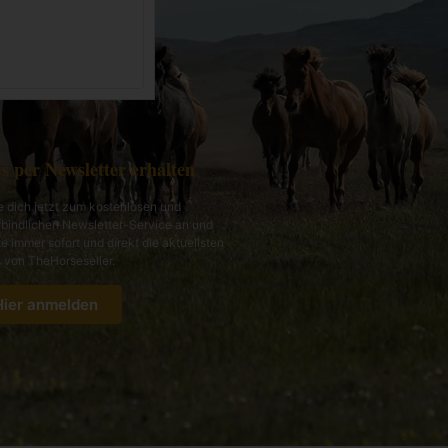
s per Newsletter erhalten
 dich jetzt zum kostenlosen und
bindlichen Newsletter-Service an und
te immer sofort und direkt die aktuellsten
von TheHorseseller.
Hier anmelden