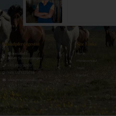
Islandpferdegestüt
Site Links
Pappelallee 5
Home
29640 Schneverdingen
Pferdeverkauf
+49 5193 52920
Team
+49 170 5235038
Kontakt
silke@thehorseseller.de
Ⓒ the