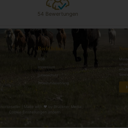
54 Bewertungen
Rechtliches
New
AGB
Melde
unver
Impressum
erhal
News 
Datenschutz
Widerrufsbelehrung
horseseller | Made with ❤ by
Brückner Media
Cookie Einstellungen ändern