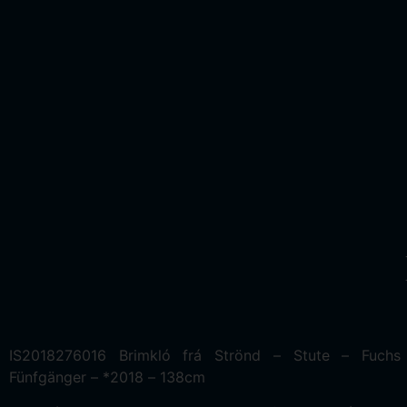
IS2018276016 Brimkló frá Strönd – Stute – Fuchs
Fünfgänger – *2018 – 138cm