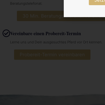
Beratungstelefonat.
30 Min. Beratungstelefonat vereinba
Vereinbare einen Probereit-Termin
Lerne uns und Dein ausgesuchtes Pferd vor Ort kennen.
Probereit-Termin vereinbaren