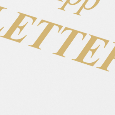
Vater
Mutter
Comfort
Power
Coolness