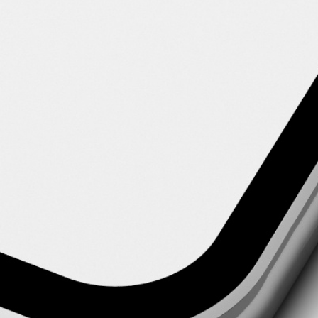
Du hast Interesse?
Nimm jetzt Kontakt zu uns auf
Schreibe uns eine E-Mail oder vereinbare hier dein 30 Min.
Beratungstelefonat.
30 Min. Beratungstelefonat vereinbaren
Vereinbare einen Probereit-Termin
Lerne uns und Dein ausgesuchtes Pferd vor Ort kennen.