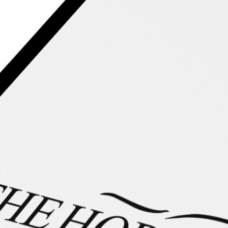
Video-Vorstellung
Lerne dieses wunderbare Islandpferd in einem Video kennen.
Silke Köhler stellt Dir das Pferd vor und erläutert
Besonderheiten und Merkmale die Dich als zukünftigen
Besitzer erwarten.