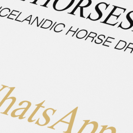
Beschreibung
Eigenschaften
Hengst
Geschlecht
Geburtsjahr
Stockmaß