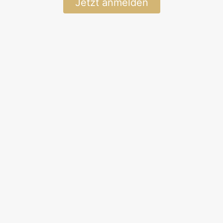
Jetzt anmelden
Galdur frá
Bjarnastaðahlíð