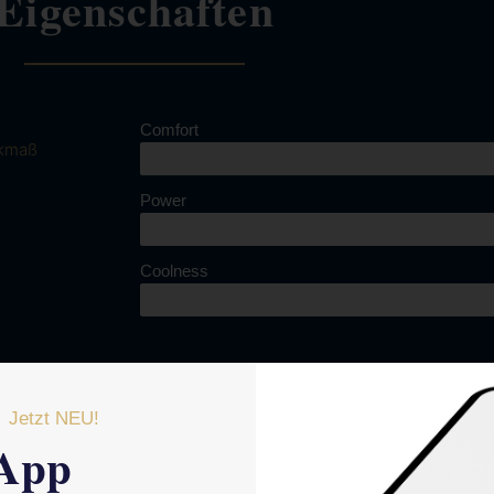
Eigenschaften
Comfort
kmaß
Power
Coolness
Jetzt NEU!
App