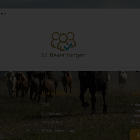
gen
54 Bewertungen
Rechtliches
New
AGB
Melde
unver
Impressum
erhal
News 
Datenschutz
Widerrufsbelehrung