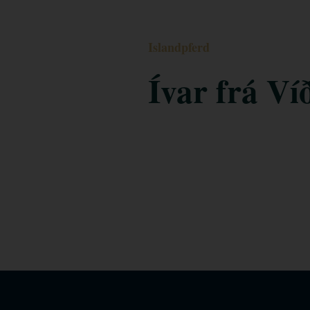
Islandpferd
Ívar frá Ví