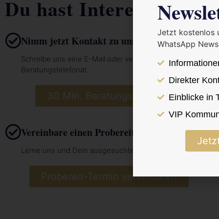
Du hast Interesse?
Newsle
Jetzt kostenlos
Nimm jetzt Kontakt zu uns auf
WhatsApp Newsl
Schreibe uns eine E-Mail oder vereinbare hier dein 30 Min.
Informatione
Beratungstelefonat.
Direkter Kon
30 Min. Beratungstelefonat vereinba
Einblicke in
VIP Kommuni
Vereinbare einen Probereit-Termin
Jetz
Lerne uns und Dein ausgesuchtes Pferd vor Ort kennen.
Probereit-Termin vereinbaren