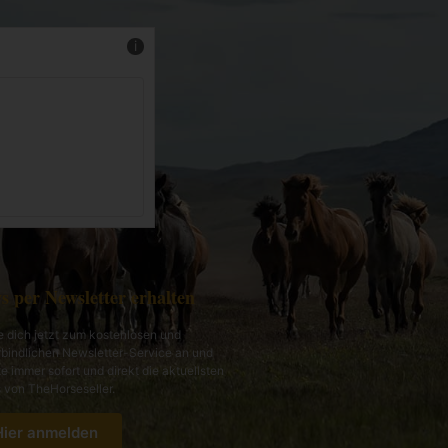
Mehr Infos
s per Newsletter erhalten
 dich jetzt zum kostenlosen und
bindlichen Newsletter-Service an und
te immer sofort und direkt die aktuellsten
von TheHorseseller.
Hier anmelden