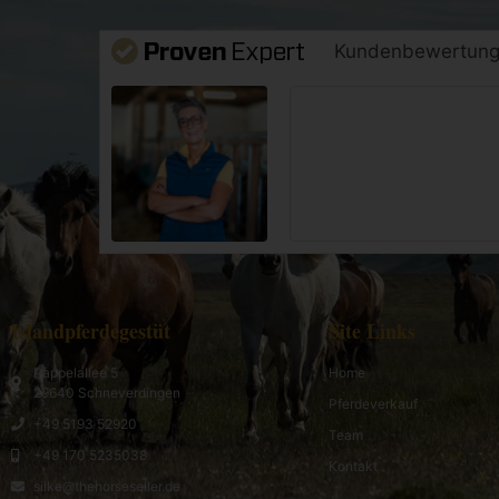
Kundenbewertun
Islandpferdegestüt
Site Links
Pappelallee 5
Home
29640 Schneverdingen
Pferdeverkauf
+49 5193 52920
Team
+49 170 5235038
Kontakt
silke@thehorseseller.de