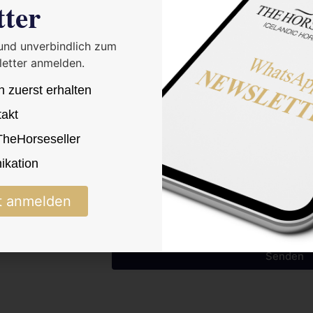
tter
 und unverbindlich zum
etter anmelden.
n zuerst erhalten
takt
ren
 TheHorseseller
kation
Ich bestätige die Datenschutzerkläru
t anmelden
Senden