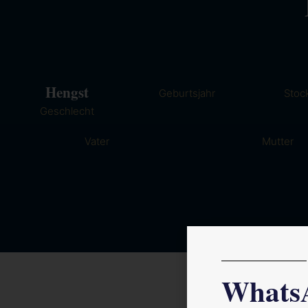
Hengst
Geburtsjahr
Stoc
Geschlecht
Vater
Mutter
Whats