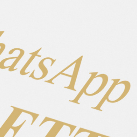
Eigenschaften
Wallach
Geschlecht
2017
Geburtsjahr
136
Stockmaß
Aðall frá Nýjabæ
Vater
Mylla frá Bjarnastaðahlíð