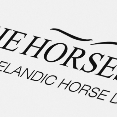
Beschreibung
Der kleine, zuckersüße Myllusveinn ist ein richtiger
Goldschatz. Sein Temperament ist im unteren Bereich
angesiedelt und eher ist langsam von den Gängen.
Myllusveinn ist unerschrocken, super lieb und ganz
einfach zu reiten. Ein tolles Pferd auch für Anfänger und
ängstliche Reiter.