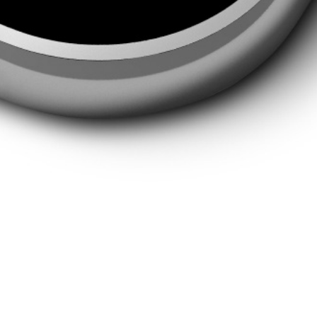
Nimm jetzt Kontakt zu uns auf
Schreibe uns eine E-Mail oder vereinbare hier dein 30 Min.
Beratungstelefonat.
30 Min. Beratungstelefonat vereinbaren
Vereinbare einen Probereit-Termin
Lerne uns und Dein ausgesuchtes Pferd vor Ort kennen.
Probereit-Termin vereinbaren