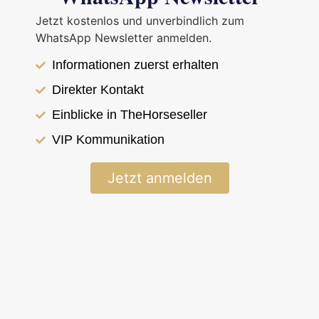
Jetzt kostenlos und unverbindlich zum
< Zurück zur Übersicht
WhatsApp Newsletter anmelden.
Informationen zuerst erhalten
Islandpferd
Direkter Kontakt
FEIF-ID: IS2017157949
Myllusveinn frá
Einblicke in TheHorseseller
Laugarmýri
VIP Kommunikation
Jetzt anmelden