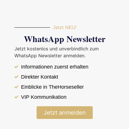
Jetzt NEU!
WhatsApp Newsletter
Jetzt kostenlos und unverbindlich zum
WhatsApp Newsletter anmelden.
< Zurück zur Übersicht
Informationen zuerst erhalten
Islandpferd
Direkter Kontakt
FEIF-ID: IS2012158319
Einblicke in TheHorseseller
Starri frá Skúfsstöðum
VIP Kommunikation
Jetzt anmelden