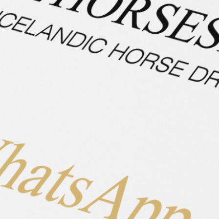
Beschreibung
Eigenschaften
Hengst
Geschlecht
Geburtsjahr
Stockmaß