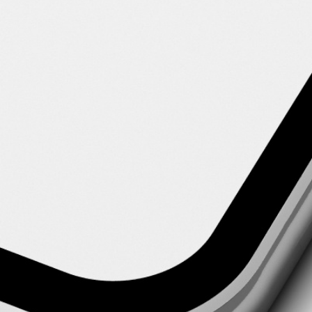
Du hast Interesse?
Nimm jetzt Kontakt zu uns auf
Schreibe uns eine E-Mail oder vereinbare hier dein 30 Min.
Beratungstelefonat.
30 Min. Beratungstelefonat vereinbaren
Vereinbare einen Probereit-Termin
Lerne uns und Dein ausgesuchtes Pferd vor Ort kennen.