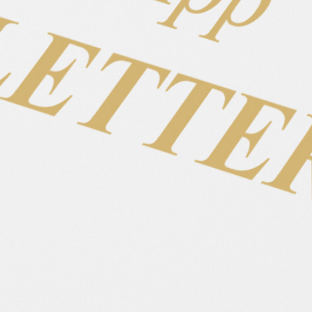
Vater
Mutter
Comfort
Power
Coolness