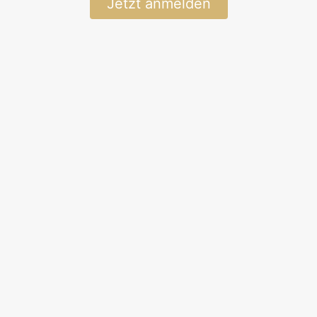
Jetzt anmelden
Náttfari frá Stóru-
Ásgeirsá