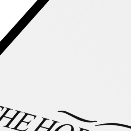
Video-Vorstellung
Lerne dieses wunderbare Islandpferd in einem Video kennen.
Silke Köhler stellt Dir das Pferd vor und erläutert
Besonderheiten und Merkmale die Dich als zukünftigen
Besitzer erwarten.