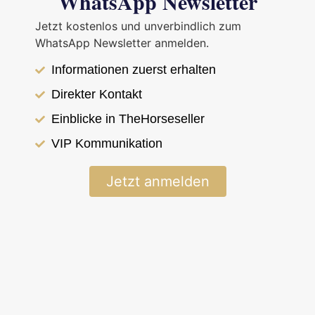
WhatsApp Newsletter
Jetzt kostenlos und unverbindlich zum
WhatsApp Newsletter anmelden.
< Zurück zur Übersicht
Informationen zuerst erhalten
Islandpferd
Direkter Kontakt
FEIF-ID: IS2018184399
Einblicke in TheHorseseller
Prins frá Strandarhjáleigu
VIP Kommunikation
II
Jetzt anmelden