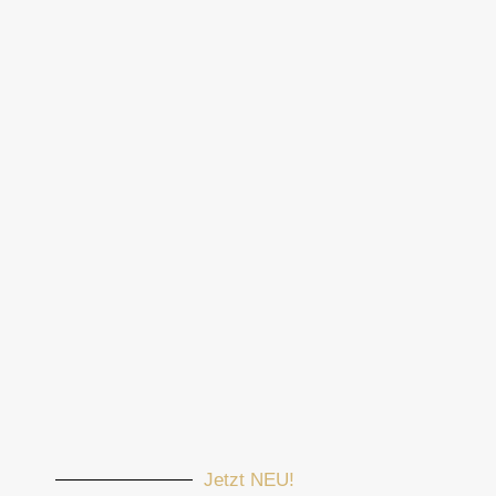
Jetzt NEU!