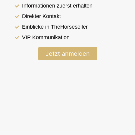
< Zurück zur Übersicht
Informationen zuerst erhalten
Direkter Kontakt
Islandpferd
Einblicke in TheHorseseller
FEIF-ID: IS2018180611
Tryggð frá Skíðbakka III
VIP Kommunikation
Jetzt anmelden