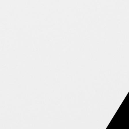
80%
Power
70%
Coolness
70%