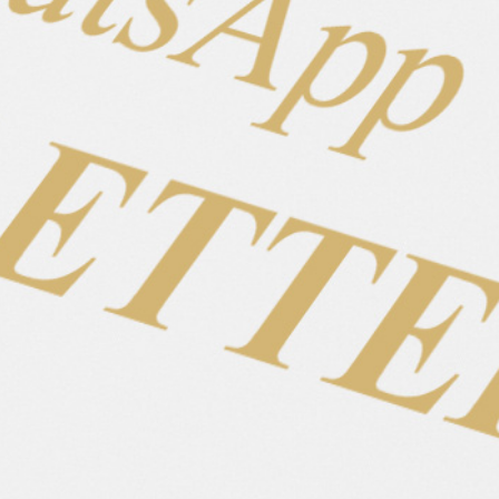
Stute
Geschlecht
2017
Geburtsjahr
140
Stockmaß
Roði frá Lyngholti
Vater
Minning frá Kópavogi
Mutter
Comfort