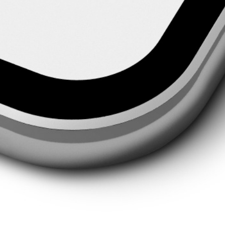
Du hast Interesse?
Nimm jetzt Kontakt zu uns auf
Schreibe uns eine E-Mail oder vereinbare hier dein 30 Min.
Beratungstelefonat.
30 Min. Beratungstelefonat vereinbaren
Vereinbare einen Probereit-Termin
Lerne uns und Dein ausgesuchtes Pferd vor Ort kennen.
Probereit-Termin vereinbaren