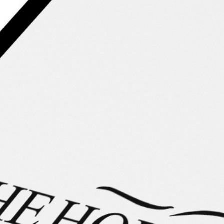
Video-Vorstellung
Lerne dieses wunderbare Islandpferd in einem Video kennen.
Silke Köhler stellt Dir das Pferd vor und erläutert
Besonderheiten und Merkmale die Dich als zukünftigen
Besitzer erwarten.
Beschreibung