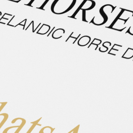
Tryggð ist eine langmähnige und stabile Fünfgängerin,
die über ein angenehmes Vorwärts mit Temperament im
unteren, mittleren Bereich verfügt. Ihre Gänge sind klar
getrennt, bei schicken Bewegungen. Sie ist mittel
sensibel am Bein und in der Hand, sie verfügt über viel
komfortablen Tölt, der Rennpass ist vielversprechend.
Auf der schönen Tryggð fühlen sich Kinder, Jugendliche
und auch etwas unsicherere Reiter wohl! Eine tolle Stute
für lange Töltausritte und den regionalen Sport!
Eigenschaften