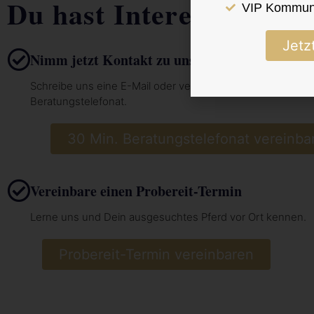
Du hast Interesse?
VIP Kommuni
Jetz
Nimm jetzt Kontakt zu uns auf
Schreibe uns eine E-Mail oder vereinbare hier dein 30 Min.
Beratungstelefonat.
30 Min. Beratungstelefonat vereinba
Vereinbare einen Probereit-Termin
Lerne uns und Dein ausgesuchtes Pferd vor Ort kennen.
Probereit-Termin vereinbaren