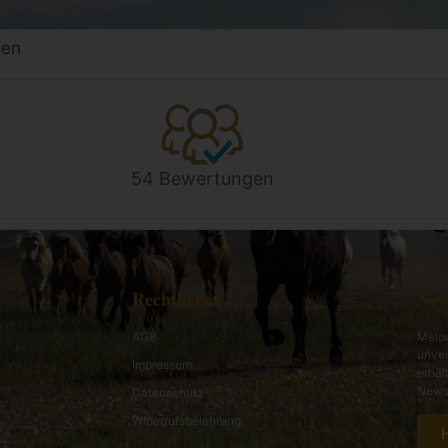
gen
54 Bewertungen
Rechtliches
New
AGB
Melde
unver
Impressum
erhal
News 
Datenschutz
Widerrufsbelehrung