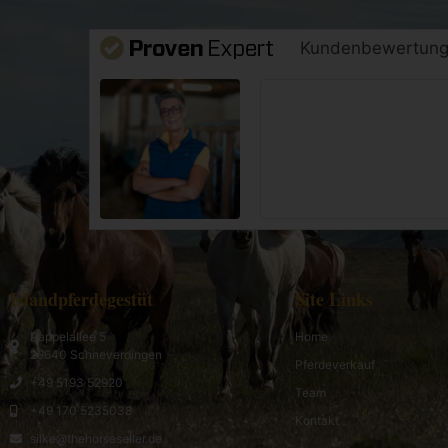
Kundenbewertun
Islandpferdegestüt
Site Links
Pappelallee 5
Home
29640 Schneverdingen
Pferdeverkauf
+49 5193 52920
Team
+49 170 5235038
Kontakt
silke@thehorseseller.de