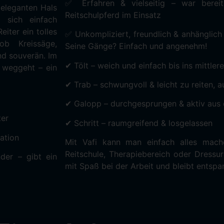
✅ Erfahren & vielseitig – war bereit
 eleganten Hals
Reitschulpferd im Einsatz
t sich einfach
eiter ein tolles
✅ Unkompliziert, freundlich & anhänglich
b Kreissäge,
Seine Gänge? Einfach und angenehm!
nd souverän. Im
✔ Tölt – weich und einfach bis ins mittle
e weggeht – ein
✔ Trab – schwungvoll & leicht zu reiten, 
✔ Galopp – durchgesprungen & aktiv aus 
ter
✔ Schritt – raumgreifend & losgelassen
uation
Mit Vafi kann man einfach alles mach
Reitschule, Therapiebereich oder Dressura
nder – gibt ein
mit Spaß bei der Arbeit und bleibt entspan