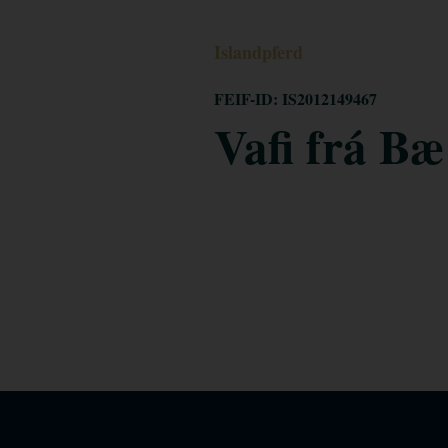
Islandpferd
FEIF-ID: IS2012149467
Vafi frá Bæ