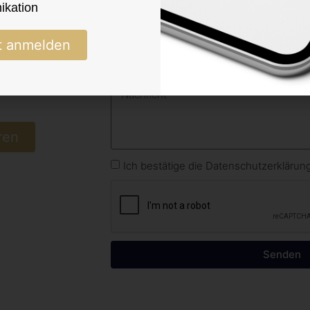
kation
t anmelden
ren
Ich bestätige die Datenschutzerkläru
Senden