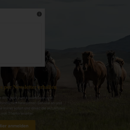
Mehr Infos
s per Newsletter erhalten
 dich jetzt zum kostenlosen und
bindlichen Newsletter-Service an und
te immer sofort und direkt die aktuellsten
von TheHorseseller.
Hier anmelden