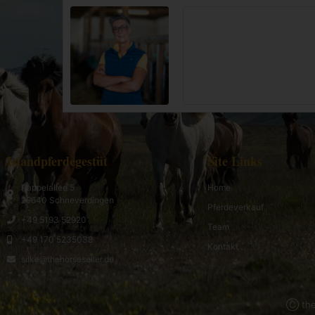
Islandpferdegestüt
Site Links
Pappelallee 5
Home
29640 Schneverdingen
Pferdeverkauf
+49 5193 52920
Team
+49 170 5235038
Kontakt
silke@thehorseseller.de
Ⓒ the