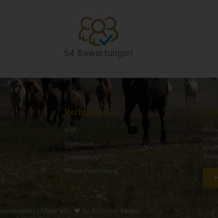
54 Bewertungen
Rechtliches
New
AGB
Melde
unver
Impressum
erhal
News 
Datenschutz
Widerrufsbelehrung
horseseller | Made with ❤ by
Brückner Media