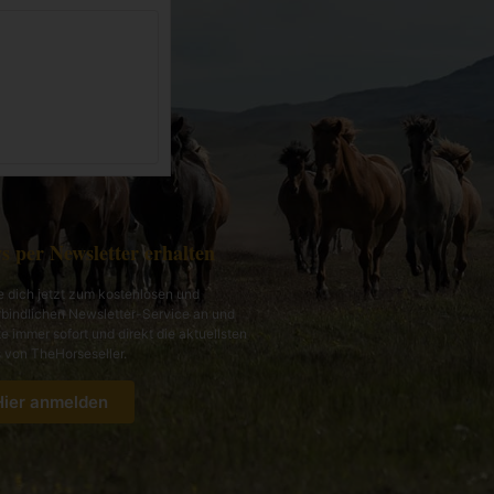
s per Newsletter erhalten
 dich jetzt zum kostenlosen und
bindlichen Newsletter-Service an und
te immer sofort und direkt die aktuellsten
von TheHorseseller.
Hier anmelden