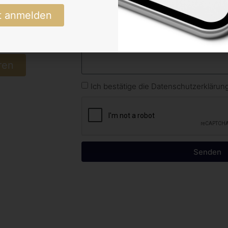
t anmelden
ren
Ich bestätige die Datenschutzerkläru
Senden