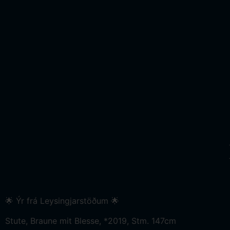
🌟 Ýr frá Leysingjarstöðum 🌟
Stute, Braune mit Blesse, *2019, Stm. 147cm