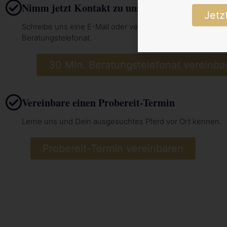
Nimm jetzt Kontakt zu uns auf
Jetz
Schreibe uns eine E-Mail oder vereinbare hier dein 30 Min.
Beratungstelefonat.
30 Min. Beratungstelefonat vereinba
Vereinbare einen Probereit-Termin
Lerne uns und Dein ausgesuchtes Pferd vor Ort kennen.
Probereit-Termin vereinbaren