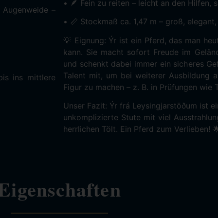
• 🪶 Fein zu reiten – leicht an den Hilfen, 
e Augenweide –
• 📏 Stockmaß ca. 1,47 m – groß, elegant, 
💡 Eignung: Ýr ist ein Pferd, das man heut
kann. Sie macht sofort Freude im Geländ
und schenkt dabei immer ein sicheres Gefü
Talent mit, um bei weiterer Ausbildung a
is ins mittlere
Figur zu machen – z. B. in Prüfungen wie 
Unser Fazit: Ýr frá Leysingjarstöðum ist e
unkomplizierte Stute mit viel Ausstrahlu
herrlichen Tölt. Ein Pferd zum Verlieben! 
Eigenschaften