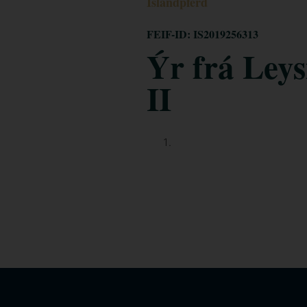
Islandpferd
FEIF-ID: IS2019256313
Ýr frá Ley
II