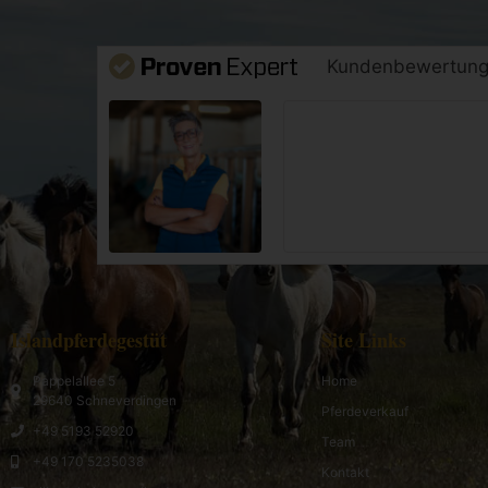
Kundenbewertun
Islandpferdegestüt
Site Links
Pappelallee 5
Home
29640 Schneverdingen
Pferdeverkauf
+49 5193 52920
Team
+49 170 5235038
Kontakt