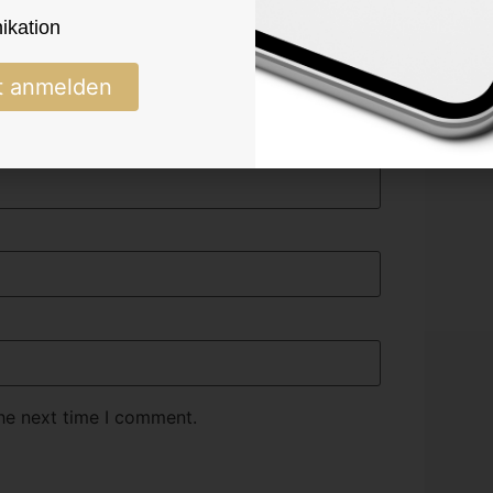
kation
t anmelden
the next time I comment.