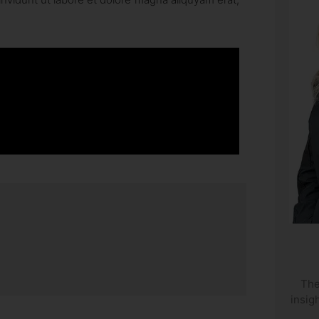
The
insig