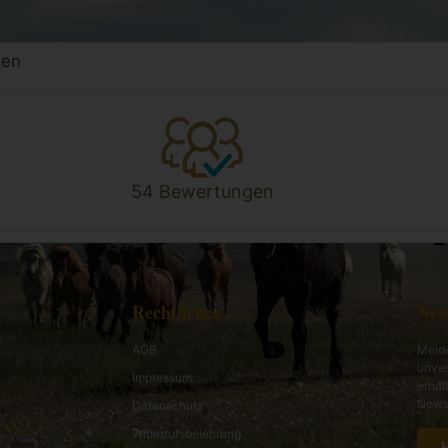
gen
54 Bewertungen
Rechtliches
New
AGB
Melde
unver
Impressum
erhal
News 
Datenschutz
Widerrufsbelehrung