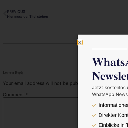
PREVIOUS
Hier muss der Titel stehen
Whats
Newsle
Leave a Reply
Your email address will not be published.
Required fields
Jetzt kostenlos
WhatsApp Newsl
Comment
*
Informatione
Direkter Kon
Einblicke in