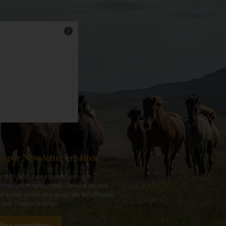
Mehr Infos
s per Newsletter erhalten
 dich jetzt zum kostenlosen und
bindlichen Newsletter-Service an und
te immer sofort und direkt die aktuellsten
von TheHorseseller.
Hier anmelden