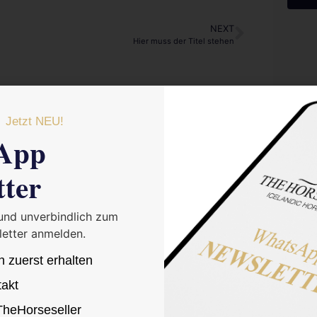
NEXT
Hier muss der Titel stehen
Jetzt NEU!
App
tter
 are marked
*
 und unverbindlich zum
etter anmelden.
n zuerst erhalten
takt
 TheHorseseller