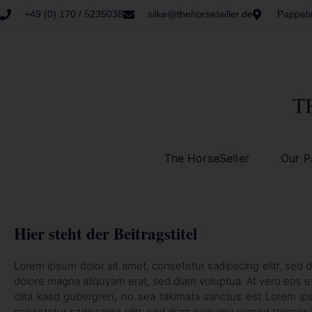
+49 (0) 170 / 5235038
silke@thehorseseller.de
Pappela
The HorseSeller
Our P
Hier steht der Beitragstitel
Lorem ipsum dolor sit amet, consetetur sadipscing elitr, sed
dolore magna aliquyam erat, sed diam voluptua. At vero eos e
clita kasd gubergren, no sea takimata sanctus est Lorem ip
consetetur sadipscing elitr, sed diam nonumy eirmod tempor i