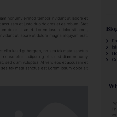
 diam nonumy eirmod tempor invidunt ut labore et
t accusam et justo duo dolores et ea rebum. Stet
Blog
sum dolor sit amet. Lorem ipsum dolor sit amet,
nvidunt ut labore et dolore magna aliquyam erat,
Fo
Is
et clita kasd gubergren, no sea takimata sanctus
Ho
, consetetur sadipscing elitr, sed diam nonumy
Co
at, sed diam voluptua. At vero eos et accusam et
o sea takimata sanctus est Lorem ipsum dolor sit
Wha
Wh
Th
hor