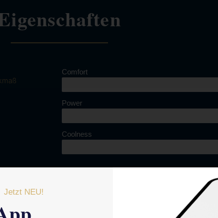
Eigenschaften
Comfort
kmaß
Power
Coolness
Jetzt NEU!
App