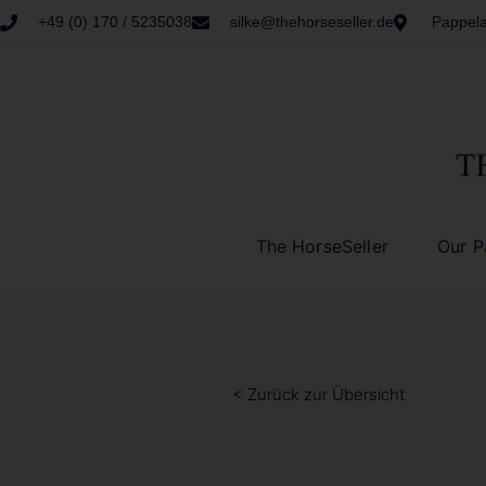
+49 (0) 170 / 5235038
silke@thehorseseller.de
Pappela
The HorseSeller
Our P
< Zurück zur Übersicht