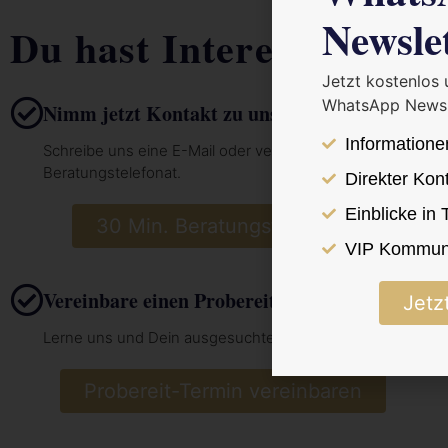
Newsle
Du hast Interesse?
Jetzt kostenlos
WhatsApp Newsl
Nimm jetzt Kontakt zu uns auf
Informatione
Schreibe uns eine E-Mail oder vereinbare hier dein 30 Min.
Beratungstelefonat.
Direkter Kon
Einblicke in
30 Min. Beratungstelefonat vereinba
VIP Kommuni
Vereinbare einen Probereit-Termin
Jetz
Lerne uns und Dein ausgesuchtes Pferd vor Ort kennen.
Probereit-Termin vereinbaren