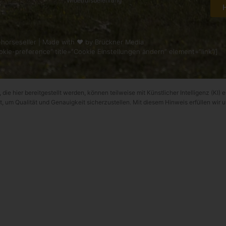
Widerrufsbelehrung
horseseller | Made with ❤ by
Brückner Media
kie-preference” title=”Cookie Einstellungen ändern” element=”link”/]
 die hier bereitgestellt werden, können teilweise mit Künstlicher Intelligenz (KI) e
t, um Qualität und Genauigkeit sicherzustellen. Mit diesem Hinweis erfüllen wir 