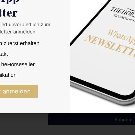
tter
 und unverbindlich zum
etter anmelden.
n zuerst erhalten
takt
 TheHorseseller
ren
kation
Ich bestätige die Datenschutzerkläru
t anmelden
Senden