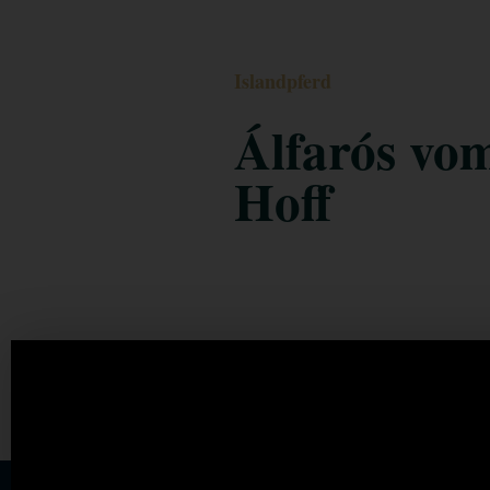
Islandpferd
Álfarós vo
Hoff