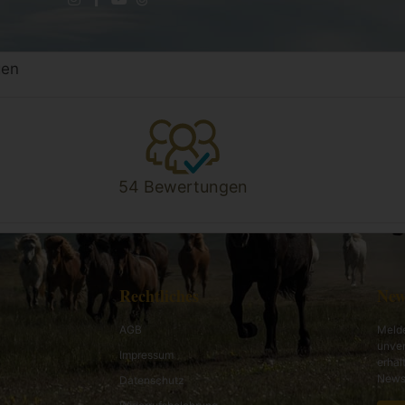
gen
54 Bewertungen
Rechtliches
New
AGB
Melde
unver
Impressum
erhal
News 
Datenschutz