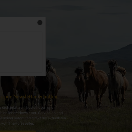
Mehr Infos
s per Newsletter erhalten
 dich jetzt zum kostenlosen und
bindlichen Newsletter-Service an und
te immer sofort und direkt die aktuellsten
von TheHorseseller.