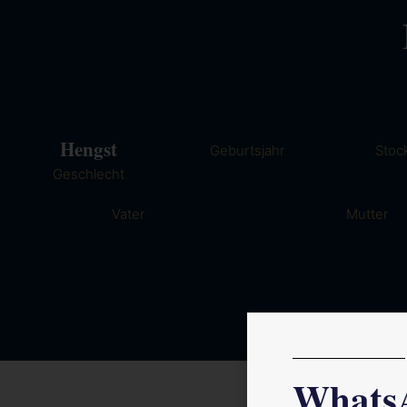
Hengst
Geburtsjahr
Stoc
Geschlecht
Vater
Mutter
Whats