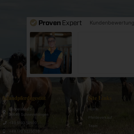
Kundenbewertun
Islandpferdegestüt
Site Links
Pappelallee 5
Home
29640 Schneverdingen
Pferdeverkauf
+49 5193 52920
Team
+49 170 5235038