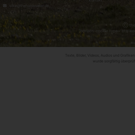
Kontakt
silke@thehorseseller.de
Ⓒ the
[borlabs-cookie type=”btn-coo
Texte, Bilder, Videos, Audios und Grafiken,
wurde sorgfältig überprüf