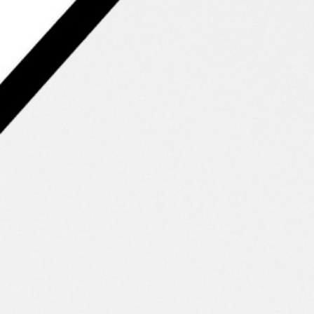
Video-Vorstellung
Lerne dieses wunderbare Islandpferd in einem Video kennen.
Silke Köhler stellt Dir das Pferd vor und erläutert
Besonderheiten und Merkmale die Dich als zukünftigen
Besitzer erwarten.