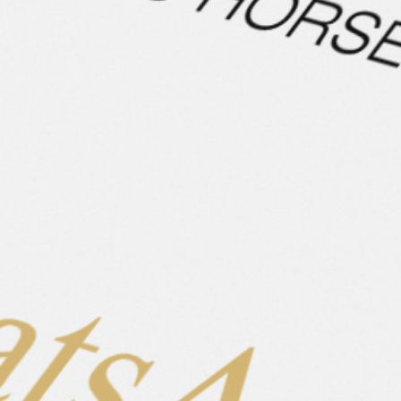
🐴 Athena ist eine wunderschöne, sanfte und charmante
Stute aus 2016, also 9 Jahre alt – ein echter Hingucker
mit Blesse, zwei blauen Augen und weißen Hinterfüßen.
Mit ihrem Stockmaß von ca. 1,40 m ist sie angenehm zu
sitzen, stabil gebaut und dabei elegant im Auftritt. Sie
ist fünfgängig veranlagt, wird bei uns viergängig
geritten und zeigt sich dabei von ihrer besten Seite:
brav, cool, zuverlässig und mit ganz viel natürlichem
Tölt. 💙
Was Athena besonders macht:
• 🌟 Farbe & Ausdruck: Goldisabell mit Blesse & zwei
blauen Augen – ein echtes Highlight
• 🐴 Fünfgängig veranlagt, viergängig geritten: klar
getrennte, taktsichere Gänge
• 🚶‍♀️ Fantastischer Schritt – aktiv, locker und weit