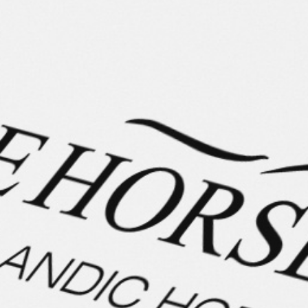
Beschreibung
Stute – Isabelle, Blesse, zwei blaue Augen, hinten weiß
gestiefelt – Fünfgänger – *2016 – Stm ca. 140cm
Athena – die außergewöhnliche Goldisabell-Stute mit
zwei blauen Augen 💛