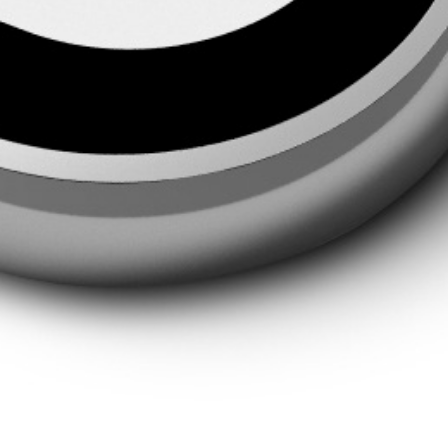
Du hast Interesse?
Nimm jetzt Kontakt zu uns auf
Schreibe uns eine E-Mail oder vereinbare hier dein 30 Min.
Beratungstelefonat.
30 Min. Beratungstelefonat vereinbaren
Vereinbare einen Probereit-Termin
Lerne uns und Dein ausgesuchtes Pferd vor Ort kennen.
Probereit-Termin vereinbaren