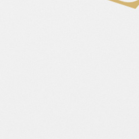
Eigenschaften
Stute
Geschlecht
2019
Geburtsjahr
140
Stockmaß
Hlynur frá Víðivöllum fremri
Vater