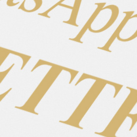
untertretend
• ✨ Schöner Trab & fließender Tölt – weich zu sitzen,
leicht zu reiten
• 💛 Temperament: ruhig bis angenehm motiviert – ideal
für Freizeit & Förderung
• 💪 Unerschrocken & freundlich: gibt ihrem Reiter
Sicherheit
• 💫 Bereit für mehr: Potenzial für Unterricht, Training
oder einfach Genussreiten
Athena ist ein Pferd, das nicht nur Sicherheit und
Vertrauen schenkt, sondern mit dem man sich auch
selbst weiterentwickeln kann. Eine echte Partnerin – für
Gelände, Unterricht oder gemütliche Töltstunden durchs
Grüne.