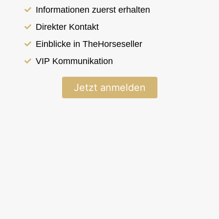
Informationen zuerst erhalten
Direkter Kontakt
< Zurück zur Übersicht
Einblicke in TheHorseseller
Islandpferd
VIP Kommunikation
Aþena frá
Jetzt anmelden
Leysingjastöðum II