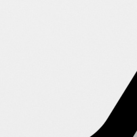
Iða frá Efsta-Koti
Mutter
Comfort
80%
Power
60%
Coolness
80%