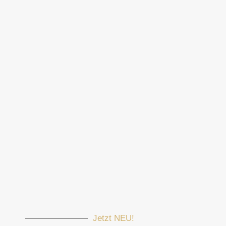
Jetzt NEU!