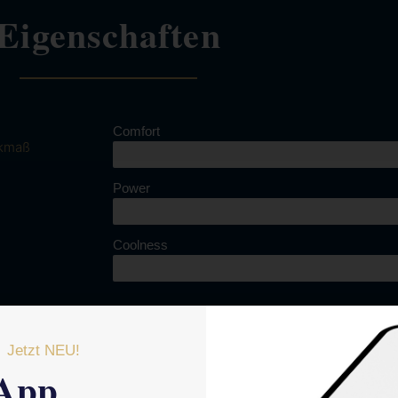
Eigenschaften
Comfort
kmaß
Power
Coolness
Jetzt NEU!
App