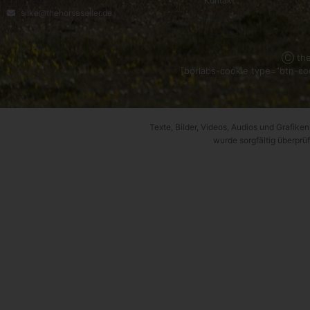
Kontakt
silke@thehorseseller.de
Ⓒ the
[borlabs-cookie type=”btn-coo
Texte, Bilder, Videos, Audios und Grafiken,
wurde sorgfältig überprüf