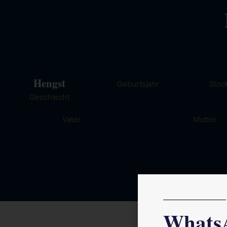
Hengst
Geburtsjahr
Stoc
Geschlecht
Vater
Mutter
Whats