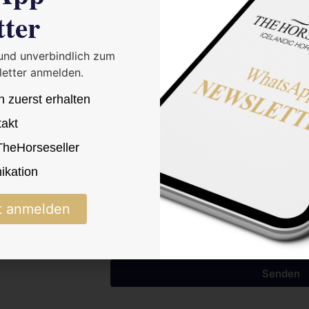
tter
 und unverbindlich zum
etter anmelden.
n zuerst erhalten
takt
 TheHorseseller
ren
kation
Ich bestätige die Datenschutzerkläru
t anmelden
Senden