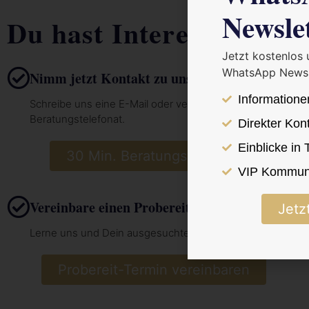
Newsle
Du hast Interesse?
Jetzt kostenlos
WhatsApp Newsl
Nimm jetzt Kontakt zu uns auf
Informatione
Schreibe uns eine E-Mail oder vereinbare hier dein 30 Min.
Beratungstelefonat.
Direkter Kon
Einblicke in
30 Min. Beratungstelefonat vereinba
VIP Kommuni
Vereinbare einen Probereit-Termin
Jetz
Lerne uns und Dein ausgesuchtes Pferd vor Ort kennen.
Probereit-Termin vereinbaren