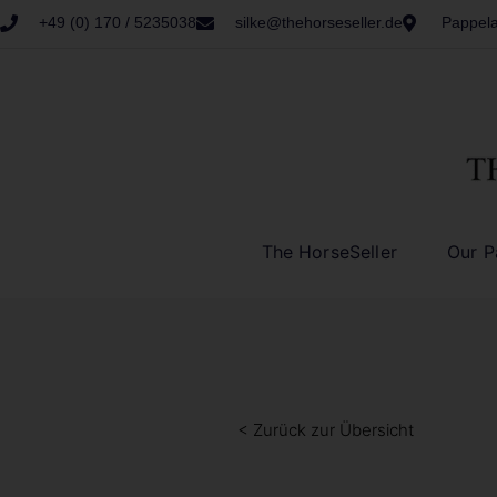
+49 (0) 170 / 5235038
silke@thehorseseller.de
Pappela
The HorseSeller
Our P
< Zurück zur Übersicht