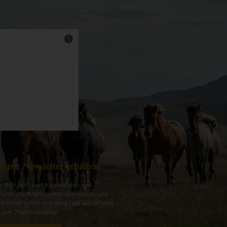
Mehr Infos
s per Newsletter erhalten
 dich jetzt zum kostenlosen und
bindlichen Newsletter-Service an und
te immer sofort und direkt die aktuellsten
von TheHorseseller.