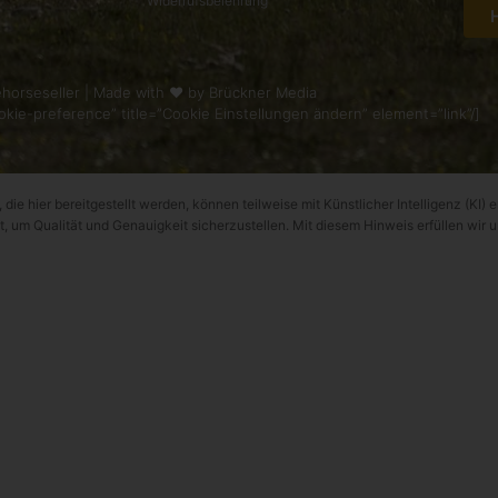
Widerrufsbelehrung
horseseller | Made with ❤ by
Brückner Media
kie-preference” title=”Cookie Einstellungen ändern” element=”link”/]
 die hier bereitgestellt werden, können teilweise mit Künstlicher Intelligenz (KI) e
t, um Qualität und Genauigkeit sicherzustellen. Mit diesem Hinweis erfüllen wir 