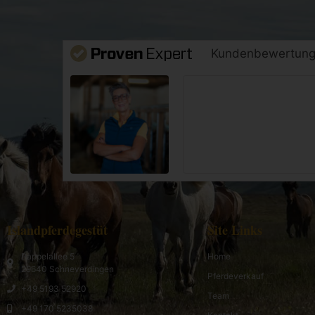
Kundenbewertun
Islandpferdegestüt
Site Links
Pappelallee 5
Home
29640 Schneverdingen
Pferdeverkauf
+49 5193 52920
Team
+49 170 5235038