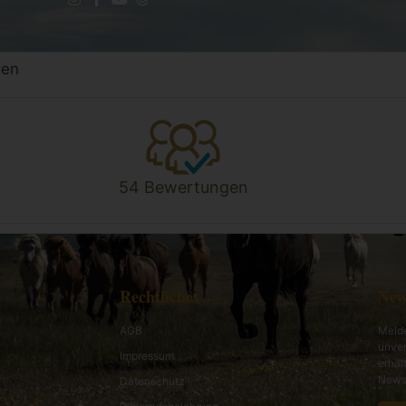
gen
54 Bewertungen
Rechtliches
New
AGB
Melde
unver
Impressum
erhal
News 
Datenschutz