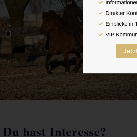
Informatione
Direkter Kon
Einblicke in
VIP Kommuni
Jetz
Du hast Interesse?