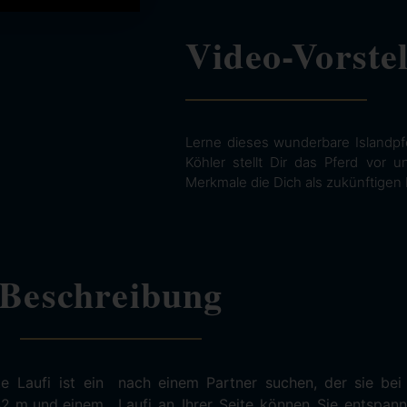
Video-Vorste
Lerne dieses wunderbare Islandpf
Köhler stellt Dir das Pferd vor 
Merkmale die Dich als zukünftigen 
Beschreibung
e Laufi ist ein
nterstützt. Mit
,42 m und einem
ßen und einfach