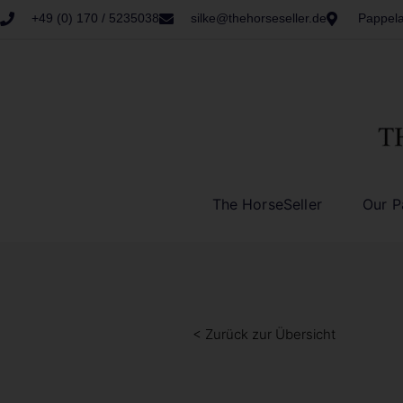
+49 (0) 170 / 5235038
silke@thehorseseller.de
Pappela
The HorseSeller
Our P
< Zurück zur Übersicht