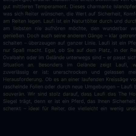
gut mittleren Temperament. Dieses charmante Islandpferd
loslassen. Sein butterweicher Tölt, seine feine Re
was sich Reiter wünschen, die Wert auf Sicherheit, Kom
Wörtchen „Ho“ und seine Ausbildung, die das Reiten mit
am Reiten legen. Laufi ist ein Naturtölter durch und dur
ermöglicht, machen ihn zu einem absoluten Traumpferd. 
am liebsten nie aufhören möchte, den wunderbar we
nur perfekt für ungeübte Reiter, die ein verlässliches und
genießen. Doch auch seine anderen Gänge – klar getrenn
suchen, sondern auch für erfahrene Luxus-Freizeitreite
schalten – überzeugen auf ganzer Linie. Laufi ist ein Pfe
Qualität und Reitkomfort legen. Mit seiner freundlichen u
nur Spaß macht. Egal, ob Sie auf dem Platz, in der Rei
bringt er alle Voraussetzungen mit, um jeden Reitau
Ovalbahn oder im Gelände unterwegs sind – er passt sic
Vergnügen zu machen. Natürlich trägt Laufi auch das T
Situation an. Besonders im Gelände zeigt Laufi, 
Safe Siegel, was ihn zu einer besonders sicheren und ver
zuverlässig er ist: unerschrocken und gelassen me
macht – egal, ob für entspannte Ausritte oder ers
Herausforderung. Ob es an einer laufenden Kreissäge vo
Ambitionen. Wenn Sie sich ein Pferd wünschen, das Sie in 
raschelnde Folien oder durch neue Umgebungen – Laufi b
sicher begleitet und Ihnen ein Lächeln ins Gesicht zaubert
souverän. Wir sind stolz darauf, dass Laufi das The Ho
die richtige Wahl. Ein so unkompliziertes und wunderb
Siegel trägt, denn er ist ein Pferd, das Ihnen Sicherhei
schenkt – ideal für Reiter, die vielleicht ein wenig uns