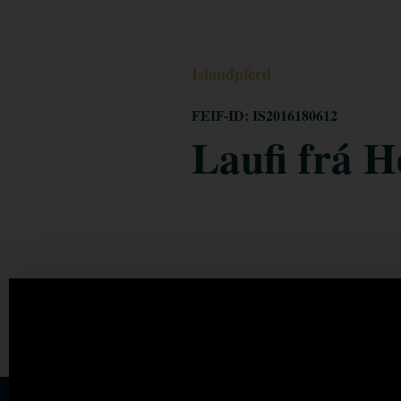
Islandpferd
FEIF-ID: IS2016180612
Laufi frá H