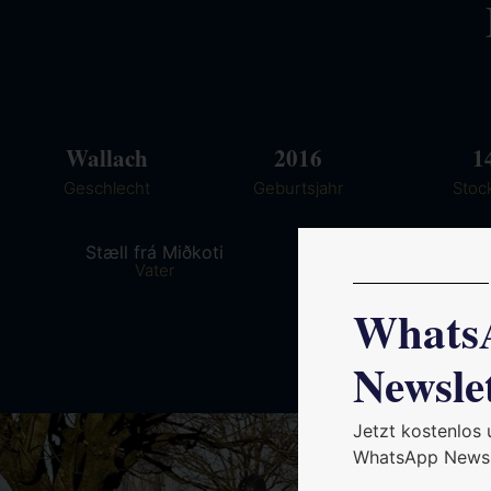
Wallach
2016
1
Geschlecht
Geburtsjahr
Stoc
Stæll frá Miðkoti
Lauma frá Mið
Vater
Mutter
Whats
Newsle
Jetzt kostenlos
WhatsApp Newsl