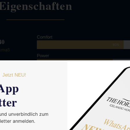
Eigenschaften
Comfort
40
80%
kmaß
Power
70%
engi
Coolness
Jetzt NEU!
App
90
tter
 und unverbindlich zum
etter anmelden.