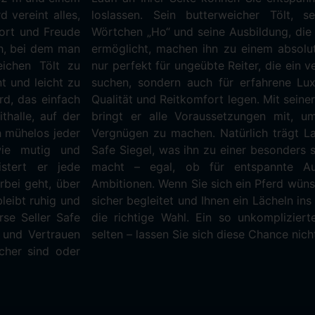
 vereint alles,
aktion auf das
fort und Freude
 und ohne Zügel
ch, bei dem man
Laufi ist nicht
ichen Tölt zu
 ehrliches Pferd
t und leicht zu
r, die Wert auf
rd, das einfach
nd ehrlichen Art
thalle, auf der
sflug zu einem
h mühelos jeder
he Horse Seller
wie mutig und
lässlichen Wahl
istert er jede
te sportliche
rbei geht, über
jeder Situation
leibt ruhig und
, dann ist Laufi
rse Seller Safe
ares Pferd ist
t und Vertrauen
selten – lassen Sie sich diese Chance nich
icher sind oder