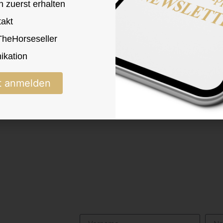
n zuerst erhalten
takt
 TheHorseseller
kation
t anmelden