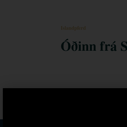
Islandpferd
Óðinn frá 