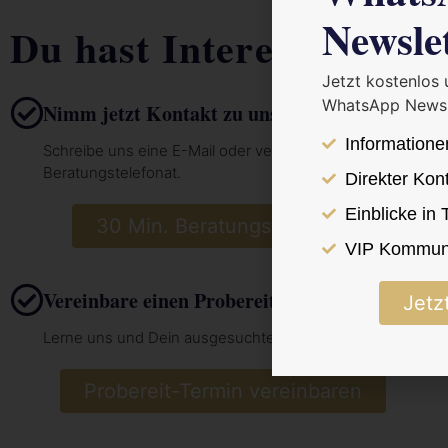
Newsle
Du hast Interesse?
Jetzt kostenlos
WhatsApp Newsl
Nimm jetzt Kontakt zu uns auf
Informatione
Schreibe uns eine E-Mail oder vereinbare hier dein 30 Min.
Beratungstelefonat.
Direkter Kon
Einblicke in
30 Min. Beratungstelefonat vereinba
VIP Kommuni
Vereinbare einen Probereit-Termin
Jetz
Lerne uns und Dein ausgesuchtes Pferd vor Ort kennen.
Probereit-Termin vereinbaren