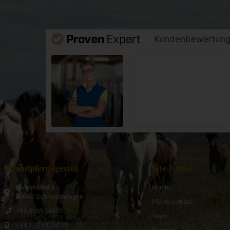
Kundenbewertun
Islandpferdegestüt
Site Links
Pappelallee 5
Home
29640 Schneverdingen
Pferdeverkauf
+49 5193 52920
Team
+49 170 5235038