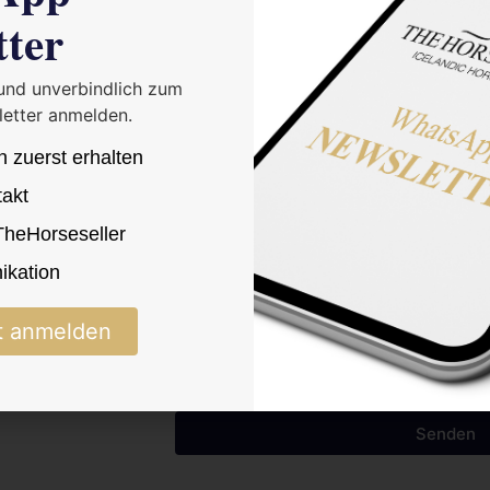
tter
 und unverbindlich zum
etter anmelden.
n zuerst erhalten
takt
 TheHorseseller
ren
kation
Ich bestätige die Datenschutzerkläru
t anmelden
Senden