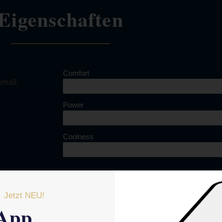
Eigenschaften
Comfort
kmaß
Power
Coolness
Jetzt NEU!
App