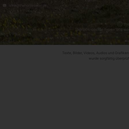
Kontakt
silke@thehorseseller.de
Ⓒ the
[borlabs-cookie type=”btn-coo
Texte, Bilder, Videos, Audios und Grafiken,
wurde sorgfältig überprüf