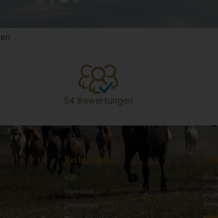
gen
54 Bewertungen
Rechtliches
New
AGB
Melde
unver
Impressum
erhal
News 
Datenschutz