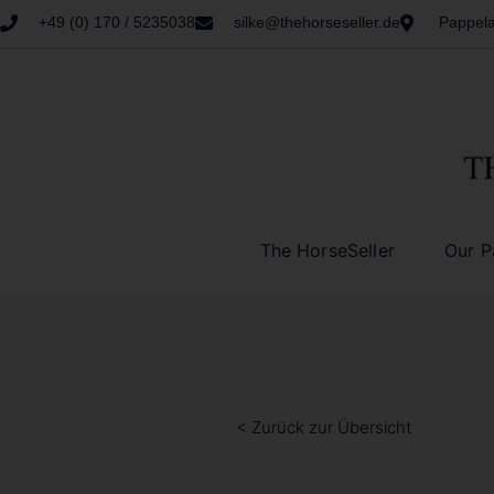
+49 (0) 170 / 5235038
silke@thehorseseller.de
Pappela
The HorseSeller
Our P
< Zurück zur Übersicht