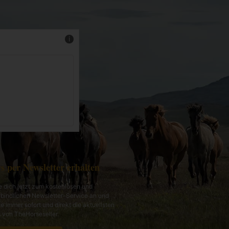
Mehr Infos
s per Newsletter erhalten
 dich jetzt zum kostenlosen und
bindlichen Newsletter-Service an und
te immer sofort und direkt die aktuellsten
von TheHorseseller.