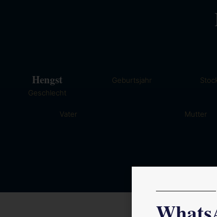
Hengst
Geburtsjahr
Stoc
Geschlecht
Vater
Mutter
Whats