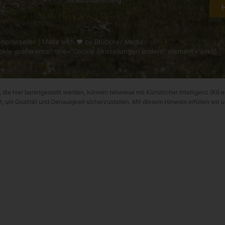
Widerrufsbelehrung
horseseller | Made with ❤ by
Brückner Media
kie-preference” title=”Cookie Einstellungen ändern” element=”link”/]
 die hier bereitgestellt werden, können teilweise mit Künstlicher Intelligenz (KI) e
t, um Qualität und Genauigkeit sicherzustellen. Mit diesem Hinweis erfüllen wir 