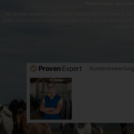
Pferde finden, die wirk
Wir bringen Anspruch und Intuition zusammen: Mit Erfahrung, Men
passt. Denn es geht nicht um irgendein Pferd. Es geht um dein Pfer
Und ein M
Kundenbewertun