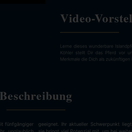
Video-Vorste
Lerne dieses wunderbare Islandpf
Köhler stellt Dir das Pferd vor 
Merkmale die Dich als zukünftigen 
Beschreibung
mit fünfgängiger
rüfung T4, doch
r unglaublich
 Ausbildung auch