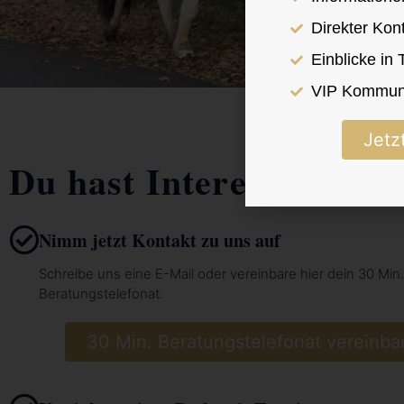
Direkter Kon
Einblicke in
VIP Kommuni
Jetz
Du hast Interesse?
Nimm jetzt Kontakt zu uns auf
Schreibe uns eine E-Mail oder vereinbare hier dein 30 Min.
Beratungstelefonat.
30 Min. Beratungstelefonat vereinba