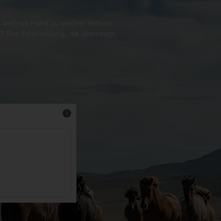
 welches Pferd zu welcher Reiterin
l? Eine Entscheidung, die überzeugt.
Mehr Infos