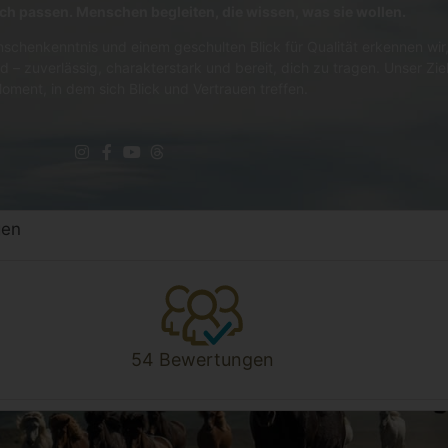
lich passen. Menschen begleiten, die wissen, was sie wollen.
schenkenntnis und einem geschulten Blick für Qualität erkennen wir,
d – zuverlässig, charakterstark und bereit, dich zu tragen. Unser Zie
oment, in dem sich Blick und Vertrauen treffen.
gen
54 Bewertungen