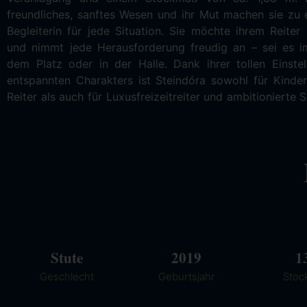
freundliches, sanftes Wesen und ihr Mut machen sie zu 
in der T2 zu glänzen. Steindóra begeistert durch ihre Vie
Begleiterin für jede Situation. Sie möchte ihrem Reiter
ihre Freude daran, immer Neues auszuprobieren. Ob 
und nimmt jede Herausforderung freudig an – sei es i
Spaziergänge, ambitionierte Turnierziele oder ei
dem Platz oder in der Halle. Dank ihrer tollen Einste
gemeinsamen Stunden im Stall – mit Steindóra bekommst
entspannten Charakters ist Steindóra sowohl für Kinde
Reiter als auch für Luxusfreizeitreiter und ambitionierte S
Stute
2019
1
Geschlecht
Geburtsjahr
Stoc