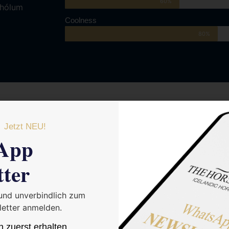
60%
shólum
Coolness
80%
Jetzt NEU!
App
tter
 und unverbindlich zum
etter anmelden.
n zuerst erhalten