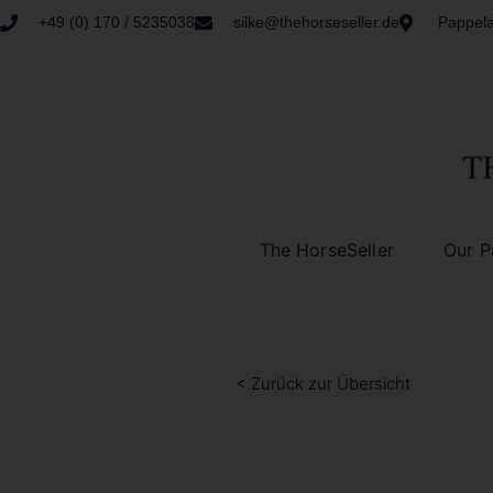
+49 (0) 170 / 5235038
silke@thehorseseller.de
Pappela
The HorseSeller
Our P
< Zurück zur Übersicht