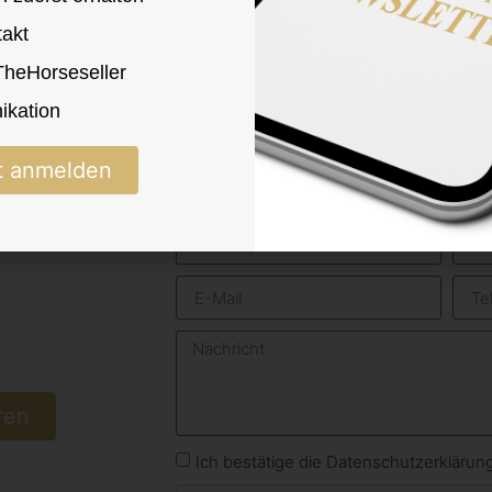
takt
 TheHorseseller
kation
t anmelden
ren
Ich bestätige die Datenschutzerkläru