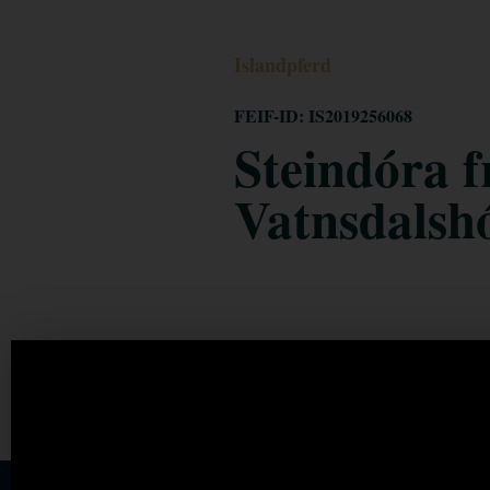
Islandpferd
FEIF-ID: IS2019256068
Steindóra f
Vatnsdalsh