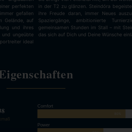
einer perfekten
lseitigkeit und
 immer gefallen
für entspannte
m Gelände, auf
nfach nur die
llung und ihres
 Du ein Pferd,
r und ungeübte
das sich auf Dich und Deine Wünsche einlä
portreiter ideal
Eigenschaften
Comfort
38
80%
kmaß
Power