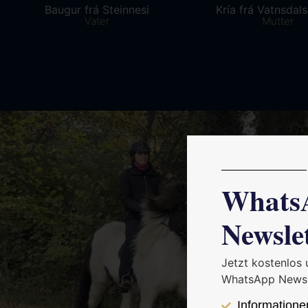
Baugur frá Steinnesi
Kría frá Vatnsdal
Vater
Mutter
Whats
Newsle
Jetzt kostenlos
WhatsApp Newsl
Informatione