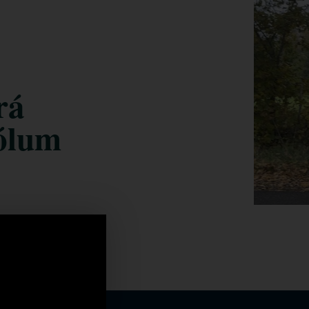
rá
ólum