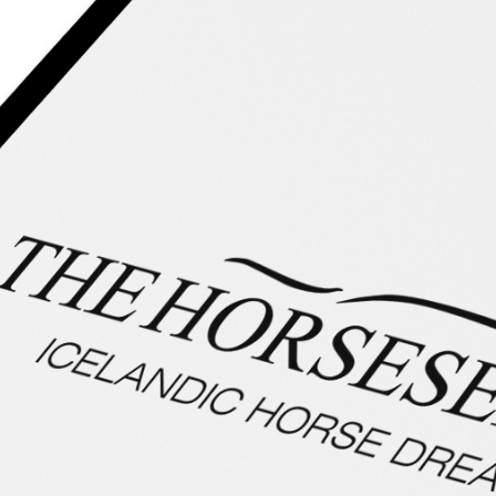
Pferde finden, die wirklich passen. Menschen begleiten,
die wissen, was sie wollen.
Wir bringen Anspruch und Intuition zusammen: Mit
Erfahrung, Menschenkenntnis und einem geschulten Blick
für Qualität erkennen wir, welches Pferd zu welcher Reiterin
passt. Denn es geht nicht um irgendein Pferd. Es geht um
dein Pferd – zuverlässig, charakterstark und bereit, dich zu
tragen. Unser Ziel? Eine Entscheidung, die überzeugt. Und
ein Moment, in dem sich Blick und Vertrauen treffen.
Mehr Infos