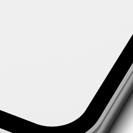
Kontakt
Rechtliches
AGB
Impressum
Datenschutz
Widerrufsbelehrung
News per Newsletter erhalten
Melde dich jetzt zum kostenlosen und unverbindlichen Newsletter-Service an
und erhalte immer sofort und direkt die aktuellsten News von TheHorseseller.
Hier anmelden
Ⓒ thehorseseller | Made with ❤ by
Brückner Media