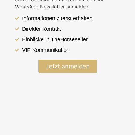
Du liebst Islandpferde und möchtest mehr über sie
WhatsApp Newsletter anmelden.
erfahren? Oder du überlegst, ein Pferd zu kaufen, hast
aber noch viele Fragen? In unserem offenen
PferdeTalk-
Informationen zuerst erhalten
Webinar
geben wir dir die Möglichkeit,
alles
zu fragen,
Direkter Kontakt
was dich rund um die Haltung, Pflege, Fütterung und den
Einblicke in TheHorseseller
Charakter dieser einzigartigen Pferde interessiert.
VIP Kommunikation
Das Beste? Wir stellen dir in jeder Ausgabe
aktuelle
Verkaufspferde
vor! Vielleicht ist genau dein Traumpferd
Jetzt anmelden
dabei? 🤩
🌟 Was erwartet dich?
✔
Aktuelle Verkaufspferde live vorgestellt
– direkt von
uns, mit allen wichtigen Details. 🐎
✔
Fachkundige Antworten auf deine Fragen
–
Haltung, Training, Sattelwahl & mehr! 🏡
✔
Direkter Austausch mit Experten &