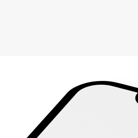
🐴
TheHorseSeller – Einfach reiten. Einfach glücklich
sein.
💛
DETAILS
Datum:
März 13, 2025
Zeit:
19:00 - 20:00
Veranstaltung-Tags:
einfach reiten
,
Isländer kaufen
,
Islandpferd kaufen