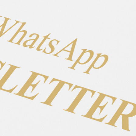
54 Bewertungen
Islandpferdegestüt
Pappelallee 5
29640 Schneverdingen
+49 5193 52920
+49 170 5235038
silke@thehorseseller.de
Site Links
Home
Pferdeverkauf
Team