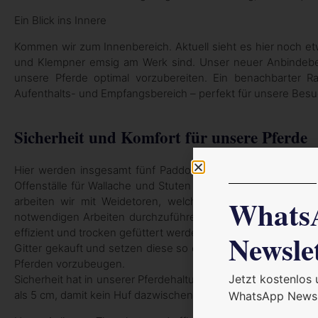
Ein Blick ins Innere
Kommen wir zum Innenbereich. Aktuell sieht es hier noch etw
und Klempner emsig am Werk sind. Unser neuer Anbindeberei
unsere Pferde optimal vorzubereiten. Ein benachbarter Ra
Aufenthalts- und Empfangsbereich – perfekt für unsere Besu
Sicherheit und Komfort für unsere Pferde
Hier werden insgesamt fünf Paddocks entstehen, die alle
Offenställe für Wallache und Stuten geben. Zur Gewährleistu
Whats
arbeiten wir mit Weidetoren, welche unkompliziert mit 
notwendigen Arbeiten durchzuführen oder abzumisten. Mit de
effizient und trocken gefüttert werden. Ein weiteres Highlight
Newsle
Gitter gekauft und setzen diese so ein, dass wir jedes zwei
Pferden vorzubeugen.
Jetzt kostenlos
Sicherheit hat in unserer Pferdehaltung höchste Priorität! Die
als 5 cm, damit kein Huf dazwischen passt, oder größer 30 c
WhatsApp Newsl