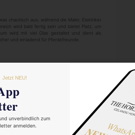
as chaotisch aus, während die Maler, Elektriker
ch wird bald fertig sein und bietet Platz, um
um wird mit viel Glas gestaltet und dient als
cher und einladend für Pferdefreunde.
 Zugänge nach draußen haben. Daneben wird es
Jetzt NEU!
ng der Sicherheit und zur Effizienz der Arbeiten
App
dem Hoftruck befahren werden können, um die
m zentralen Futter rechts linkes kann schnell,
 sind unsere Futtergitter. Wir haben vorgefertigte
tter
te Fach verschließen, um Verletzungen unter den
 und unverbindlich zum
 Abstände der Gitter im Liegen sind immer kleiner
m damit die Pferde sich nicht einhaken können.
etter anmelden.