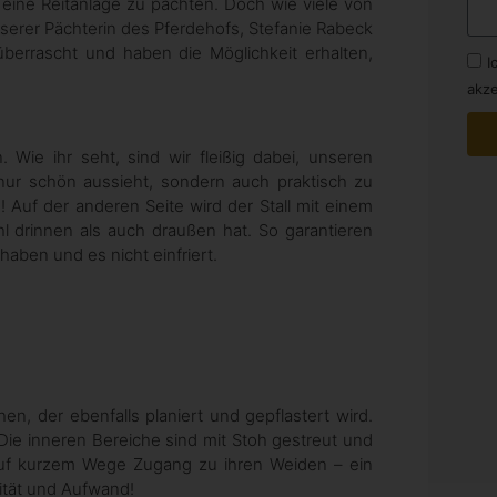
, eine Reitanlage zu pachten. Doch wie viele von
serer Pächterin des Pferdehofs, Stefanie Rabeck
überrascht und haben die Möglichkeit erhalten,
I
akze
 Wie ihr seht, sind wir fleißig dabei, unseren
 nur schön aussieht, sondern auch praktisch zu
! Auf der anderen Seite wird der Stall mit einem
hl drinnen als auch draußen hat. So garantieren
aben und es nicht einfriert.
en, der ebenfalls planiert und gepflastert wird.
Die inneren Bereiche sind mit Stoh gestreut und
auf kurzem Wege Zugang zu ihren Weiden – ein
lität und Aufwand!