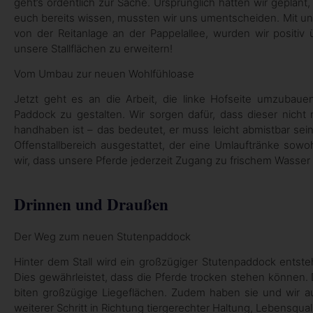
geht’s ordentlich zur Sache. Ursprünglich hatten wir geplant
euch bereits wissen, mussten wir uns umentscheiden. Mit un
von der Reitanlage an der Pappelallee, wurden wir positiv 
unsere Stallflächen zu erweitern!
Vom Umbau zur neuen Wohlfühloase
Jetzt geht es an die Arbeit, die linke Hofseite umzubauen.
Paddock zu gestalten. Wir sorgen dafür, dass dieser nicht
handhaben ist – das bedeutet, er muss leicht abmistbar sein
Offenstallbereich ausgestattet, der eine Umlauftränke sowo
wir, dass unsere Pferde jederzeit Zugang zu frischem Wasser h
Drinnen und Draußen
Der Weg zum neuen Stutenpaddock
Hinter dem Stall wird ein großzügiger Stutenpaddock entsteh
Dies gewährleistet, dass die Pferde trocken stehen können. 
biten großzügige Liegeflächen. Zudem haben sie und wir 
weiterer Schritt in Richtung tiergerechter Haltung, Lebensqua