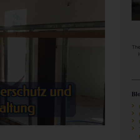
The
Bl