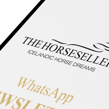
Pappelallee 5
29640 Schneverdingen
+49 5193 52920
+49 170 5235038
silke@thehorseseller.de
Site Links
Home
Pferdeverkauf
Team
Kontakt
Rechtliches
AGB
Impressum
Datenschutz