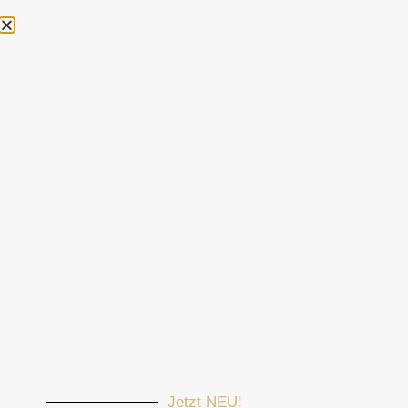
+49 170 5235038
silke@thehorseseller.de
Schlagwort:
belastbare Pferde
Safe Siegel von TheHorseSeller: Vertrauen durch Sicherheit
Jetzt NEU!