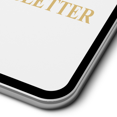
Widerrufsbelehrung
News per Newsletter erhalten
Melde dich jetzt zum kostenlosen und unverbindlichen Newsletter-Service an
und erhalte immer sofort und direkt die aktuellsten News von TheHorseseller.
Hier anmelden
Ⓒ thehorseseller | Made with ❤ by
Brückner Media
Cookie Einstellungen ändern
Texte, Bilder, Videos, Audios und Grafiken, die hier bereitgestellt werden,
können teilweise mit Künstlicher Intelligenz (KI) erstellt worden sein.
Jeder generierte Inhalt wurde sorgfältig überprüft, um Qualität und
Genauigkeit sicherzustellen. Mit diesem Hinweis erfüllen wir unsere
Transparenzpflicht.