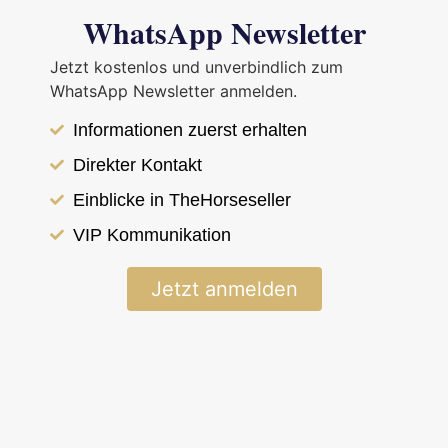
WhatsApp Newsletter
Jetzt kostenlos und unverbindlich zum
WhatsApp Newsletter anmelden.
Bei TheHorseSeller haben wir uns auf den Verkauf von
Informationen zuerst erhalten
braven, ruhigen Islandpferden spezialisiert – eine Wahl,
die auf den ersten Blick ein Widerspruch zu den
Direkter Kontakt
typischen Eigenschaften der Rasse zu sein scheint.
Einblicke in TheHorseseller
VIP Kommunikation
Jetzt anmelden
Pferde finden, die wirklich passen. Menschen begleiten,
die wissen, was sie wollen.