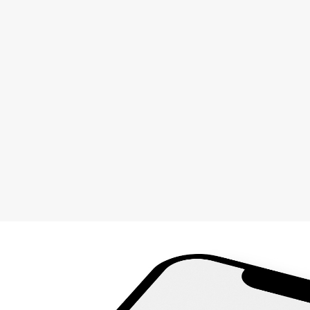
Wir bringen Anspruch und Intuition zusammen: Mit
Erfahrung, Menschenkenntnis und einem geschulten Blick
für Qualität erkennen wir, welches Pferd zu welcher Reiterin
passt. Denn es geht nicht um irgendein Pferd. Es geht um
dein Pferd – zuverlässig, charakterstark und bereit, dich zu
tragen. Unser Ziel? Eine Entscheidung, die überzeugt. Und
ein Moment, in dem sich Blick und Vertrauen treffen.
Mehr Infos
54 Bewertungen
Islandpferdegestüt