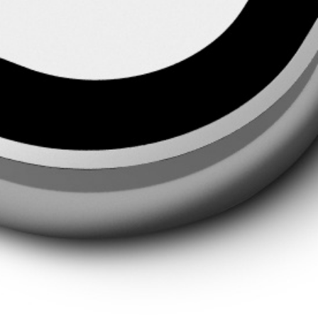
30 Min. Beratungstelefonat vereinbaren
Vereinbare einen Probereit-Termin
Lerne uns und Dein ausgesuchtes Pferd vor Ort kennen.
Probereit-Termin vereinbaren