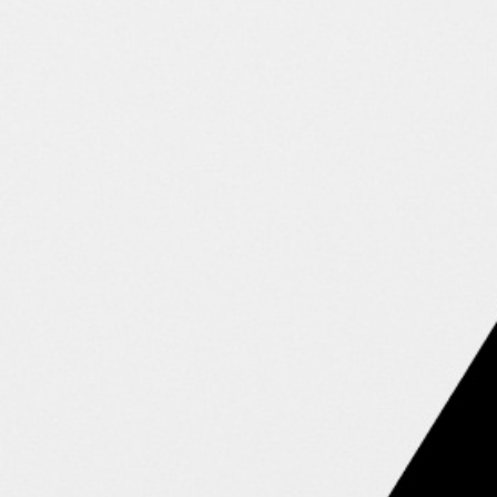
Coolness
80%
Du hast Interesse?
Nimm jetzt Kontakt zu uns auf
Schreibe uns eine E-Mail oder vereinbare hier dein 30 Min.
Beratungstelefonat.