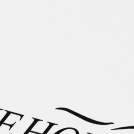
Lerne dieses wunderbare Islandpferd in einem Video kennen.
Silke Köhler stellt Dir das Pferd vor und erläutert
Besonderheiten und Merkmale die Dich als zukünftigen
Besitzer erwarten.
Beschreibung
🔸 VARÐA – die lackschwarze Stute mit Eleganz &
Balance
Verkaufspferd bei The Horse Seller Varða – diese