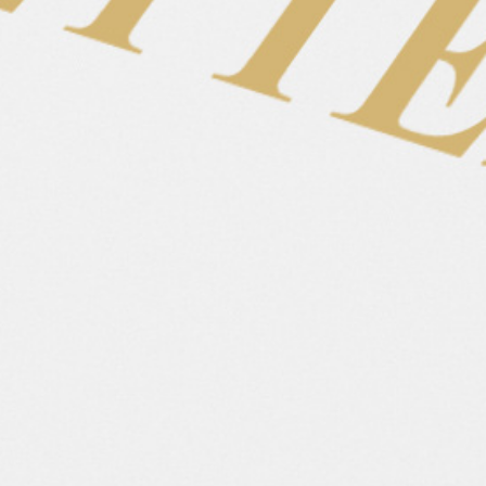
Geschlecht
2018
Geburtsjahr
140
Stockmaß
Mugison frá Hæli
Vater
Vin frá Grafarkoti
Mutter
Comfort
90%
Power
60%