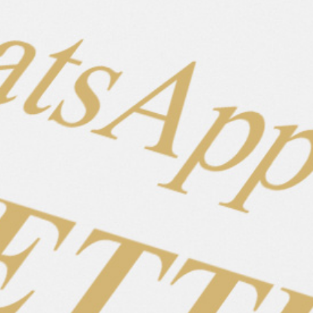
Varða erträgt Plane, Mülltonne, hupende Autos,
Fahrräder und große Landmaschinen – ruhig, gelassen
und verlässlich. Im Gelände wie auf dem Platz zeigt sie
sich stabil, klar und mit viel Potenzial.
💛 Eine lackschwarze Stute mit Eleganz, Ausdruck und
Zukunft. Wenn Varða dich berührt, melde dich gern für
ein Beratungsgespräch oder einen Proberitt.
Eigenschaften
Stute