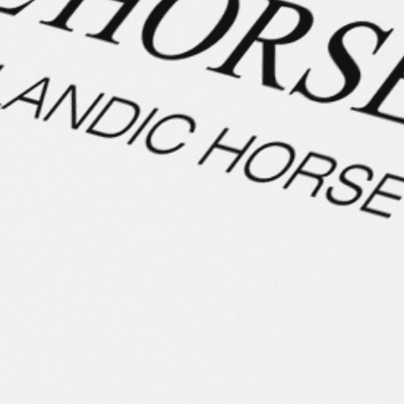
wunderschöne, 2018 geborene Rappstute begeistert mit
ihrem glänzenden Schwarz, ihrem kleinen Stern und
ihrem freundlichen, klaren Wesen. Sie ist fünfgängig
veranlagt und zeigt einen bewegungsstarken, leicht zu
reitenden Tölt, schöne, getrennte Gänge und bereits
gute Ausbildung. Der Rennpass ist erkennbar, aber noch
nicht trainiert. Vom Temperament liegt Varða im ruhigen
bis mittleren Bereich – angenehm, fein, gut zu treiben
und stets kontrollierbar. Sie toleriert Reiterfehler und
bleibt dabei freundlich und konzentriert. ✨
Ideal geeignet für:
• Reiterinnen, die Sicherheit und schönes Reitgefühl
suchen
• Wiedereinsteigerinnen und unsichere Reiter
• Reiterinnen, die ihr Pferd selbst weiter fördern
möchten