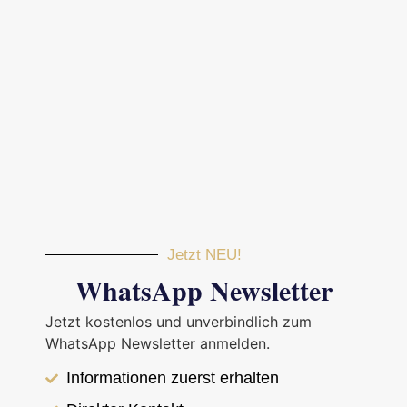
Select
date.
Jetzt NEU!
WhatsApp Newsletter
Jetzt kostenlos und unverbindlich zum
WhatsApp Newsletter anmelden.
Informationen zuerst erhalten