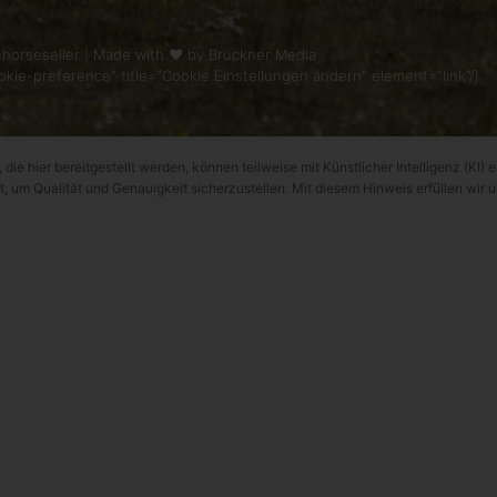
horseseller | Made with ❤ by
Brückner Media
kie-preference” title=”Cookie Einstellungen ändern” element=”link”/]
 die hier bereitgestellt werden, können teilweise mit Künstlicher Intelligenz (KI) e
t, um Qualität und Genauigkeit sicherzustellen. Mit diesem Hinweis erfüllen wir 