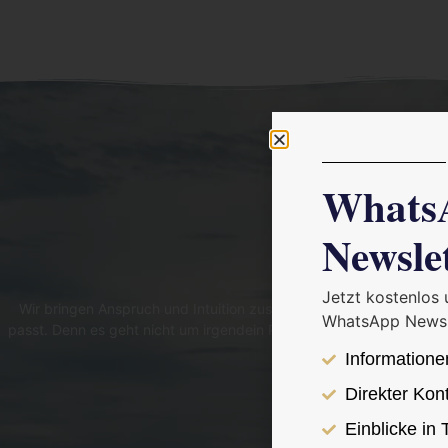
Whats
Newsle
Pferde finden, die wirk
Jetzt kostenlos
Wir bringen Anspruch und Intuition zusammen: Mit Erfahrung, Men
WhatsApp Newsl
passt. Denn es geht nicht um irgendein Pferd. Es geht um dein Pfer
Und ein M
Informatione
Direkter Kon
Einblicke in