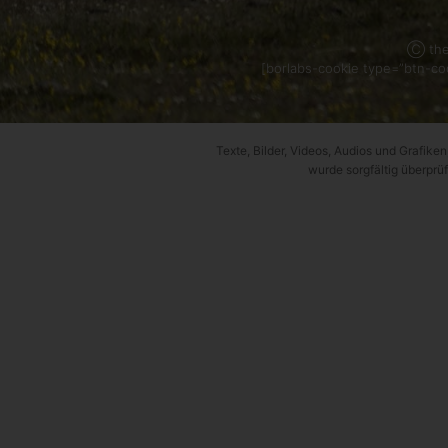
Ⓒ the
[borlabs-cookie type=”btn-coo
Texte, Bilder, Videos, Audios und Grafiken,
wurde sorgfältig überprüf