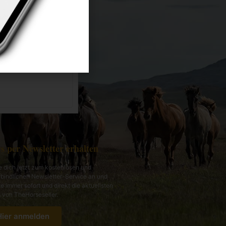
Mehr Infos
s per Newsletter erhalten
 dich jetzt zum kostenlosen und
bindlichen Newsletter-Service an und
te immer sofort und direkt die aktuellsten
von TheHorseseller.
Hier anmelden