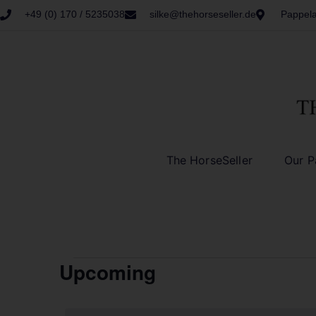
+49 (0) 170 / 5235038
silke@thehorseseller.de
Pappela
The HorseSeller
Our P
Upcoming
Select
date.