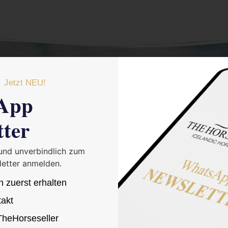
Jetzt NEU!
App
tter
lich passen. Menschen begleiten, die wissen, was sie wollen.
 und unverbindlich zum
schenkenntnis und einem geschulten Blick für Qualität erkennen wir,
etter anmelden.
d – zuverlässig, charakterstark und bereit, dich zu tragen. Unser Zie
oment, in dem sich Blick und Vertrauen treffen.
n zuerst erhalten
takt
 TheHorseseller