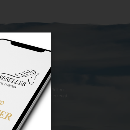
 welches Pferd zu welcher Reiterin
l? Eine Entscheidung, die überzeugt.