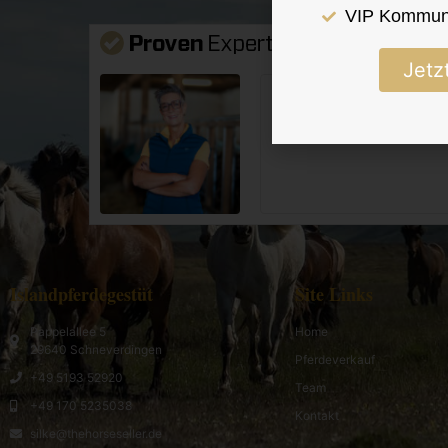
VIP Kommuni
Kundenbewertun
Jetz
Islandpferdegestüt
Site Links
Pappelallee 5
Home
29640 Schneverdingen
Pferdeverkauf
+49 5193 52920
Team
+49 170 5235038
Kontakt
silke@thehorseseller.de