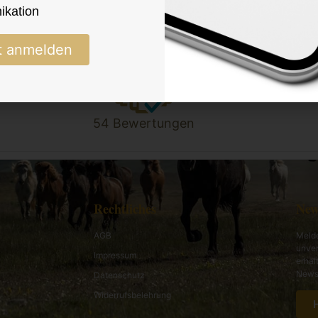
kation
gen
t anmelden
54 Bewertungen
Rechtliches
New
AGB
Melde
unver
Impressum
erhal
News 
Datenschutz
Widerrufsbelehrung